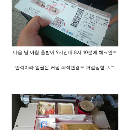
다음 날 아침 출발이 9시인데 8시 10분에 체크인ㅋ
만석이라 업글은 커녕 좌석변경도 거절당함 ㅅㄱ