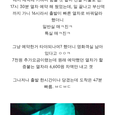
17시 30분 열차 예약 해 뒀었는데, 일 끝나고 부산역
까지 가니 16시라서 출발이 빠른 열차로 바꿔달라
했더니
일반실 매ㅋ진ㅋ
특실 매ㅋ진ㅋ
그냥 예약한거 타야되나여? 했더니 영화객실 남아
있다고 ㅇㅇㅋ
7천원 추가요금이랬는데 원래 예약했던 열차가 할
증붙는 열차라 6,600원 차액만 내고 겟
그나저나 출발 한시간이나 당겼는데 도착은 47분
빠름. ㅂㄷㅂㄷ