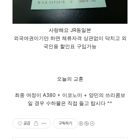
사랑해요 JR동일본
외국여권이기만 하면 체류자격 상관없이 닥치고 외
국인용 할인표 구입가능
오늘의 교훈
최종 여정이 A380 + 이코노미 + 양민의 쓰리콤보
일 경우 수하물은 직접 들고 탑시다 ^^
공감
구독하기