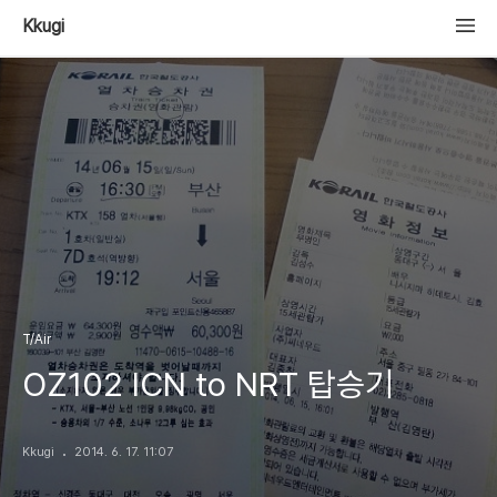
Kkugi
T/Air
OZ102 ICN to NRT 탑승기
Kkugi
2014. 6. 17. 11:07