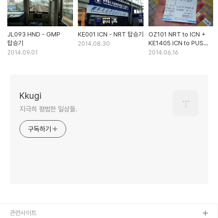
JL093 HND - GMP
KE001 ICN - NRT 탑승기
OZ101 NRT to ICN +
탑승기
KE1405 ICN to PUS
2014.08.30
탑승기
2014.09.01
2014.06.16
Kkugi
지극히 평범한 일상들.
구독하기
관련사이트