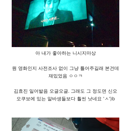
아 내가 좋아하는 니시지마상
뭔 영화인지 사전조사 없이 그냥 틀어주길래 본건데
재밌었음 ㅇㅇㅋ
김효진 일어발음 오글오글. 그래도 그 정도면 신오
오쿠보에 있는 알바생들보다 훨씬 낫네요 'ㅅ')b