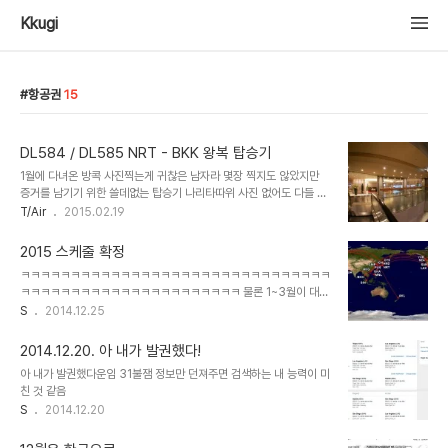
Kkugi
항공권
15
DL584 / DL585 NRT - BKK 왕복 탑승기
1월에 다녀온 방콕 사진찍는게 귀찮은 남자라 몇장 찍지도 않았지만
증거를 남기기 위한 쓸데없는 탑승기 나리타따위 사진 없어도 다들 아
시잖아요? 그래서 패쓰함 델타 스카이클럽 입구 다들 델타 스카이클럽
T/Air
2015.02.19
정도는 가 보셨잖아요? 그래서 실내 분위기등을 찍은 사진은 패쓰 보
딩패스는 신속배달 카운터에서 빳빳한 종이로 받아야지요 엣헴 비루
2015 스케줄 확정
한 N클이지만, 골드 메달리온 덕분에 비상구좌석 지정 + ZONE SKY
ㅋㅋㅋㅋㅋㅋㅋㅋㅋㅋㅋㅋㅋㅋㅋㅋㅋㅋㅋㅋㅋㅋㅋㅋㅋㅋㅋㅋㅋㅋㅋ
항상 똑같은 메뉴임 매일 바뀌는 메뉴까지도 안바라고, 그냥 월별로라
ㅋㅋㅋㅋㅋㅋㅋㅋㅋㅋㅋㅋㅋㅋㅋㅋㅋㅋㅋㅋㅋㅋ 물론 1~3월이 대부
도 바뀌었으면 근데 블루치즈드레싱은 사랑임 출발 게이트는 24번 게
분 하계스케줄은 예약 세개밖에 없음 123,301마일 탑승예정 ㅅㅅㅅ
S
2014.12.25
이트 만석이라 기다리는 사람도 많음 기재는 흔한 A333 외관 사진
님에게 매우 감사하네요 매년 평균 2.5만마일 탑승하는 제가 뜬금없
없어도 다들 어떻게 생겼는지 아시잖아요 그러니 패쓰 실내는 이러함
는 12만마일이라니요
ZONE SKY 첫빠따로 탔는데, 이미 유아..
2014.12.20. 아 내가 발권했다!
아 내가 발권했다운임 31불잼 정보만 던져주면 검색하는 내 능력이 미
친 것 같음
S
2014.12.20