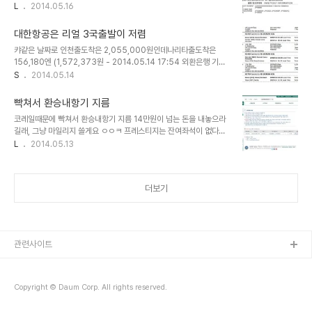
항으로 끊어줬습니다 헤헿
L
2014.05.16
대한항공은 리얼 3국출발이 저렴
캬같은 날짜로 인천출도착은 2,055,000원인데나리타출도착은
156,180엔 (1,572,373원 - 2014.05.14 17:54 외환은행 기준
환율) 대략 50만원 정도 저렴함 ㄷㄷ K클이라 마일리지 100% 적립
S
2014.05.14
굳굳
빡쳐서 환승내항기 지름
코레일때문에 빡쳐서 환승내항기 지름 14만원이 넘는 돈을 내놓으라
길래, 그냥 마일리지 쓸게요 ㅇㅇㅋ 프레스티지는 잔여좌석이 없다네
흑흑 근데... 왜 홈페이지 예약 기록은 저 모양이지!?
L
2014.05.13
더보기
관련사이트
Copyright © Daum Corp. All rights reserved.