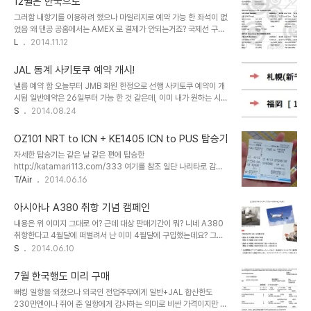
12월은 한국으로
그러함 내항기를 이용하려 했으나 마일리지로 예약 가능 한 좌석이 없
었음 왜 댄공 공홈에서는 AMEX 로 결제가 안되는거죠? 국제선 구간
은 사전좌석지정 41열 이후로만 뜨길래 안함 ㅗㅗ 체크인할 때 앞쪽이
L
2014.11.12
나 비상구 내놓으라고 해야지
JAL 동계 사키토쿠 예약 개시!
낼름 예약 함 오늘부터 JMB 회원 한정으로 선행 사키토쿠 예약이 개
시됨 일반예약은 26일부터 가능 한 것 같은데, 이미 내가 원하는 시간
대는 만석 줄줄이 뜸 ^^;; 원하지 않는 시간대에 JAL 국내선 신퀄리티
S
2014.08.24
(...라고 읽고 쓰지만 뭐가 신퀄리티인지 이해할 수 없음) 기재가 투입
되길래 아직 탑승 경험이 없으므로 치토세와 후쿠오카 둘 다 신기재 투
OZ101 NRT to ICN + KE1405 ICN to PUS 탑승기
입편으로 예약 ㅇㅇ 슈퍼사키토쿠는 저렴한 대신에 FLY ON 포인트
자세한 탑승기는 같은 날 같은 편에 탑승한
에 추가제공 400포인트가 안붙음사키토쿠 A/B 는 슈퍼사키토쿠보
http://katamari113.com/333 여기를 참조 일단 나리타로 감
다 조금 비싼 대신에 FLY ON 추가제공 포인트 붙음. 대신 투어프리
Suica & N'EX 가 폐지되어서, 편도는 리무진버스를 이용 함.만 25
T/Air
2014.06.16
미엄 보너스마일리지는 없음. 어차피 올해는 FLY ON 3만 채우기도
세 이하 또는 만 65세 이상은 2,000엔에 편도이용 가능. 나리타에
힘들 것 같아서, 마일리지 주는 슈퍼사키토쿠로 예약 ㅇㅇ
도착해서 체크인 함. 체크인 하면서 대한항공 내항기 e-ticket 을 보
아시아나 A380 취항 기념 캠페인
여주며, 수하물도 부산까지 체크인 해 주세여~ 했더니"고객님 인천-
내용은 위 이미지 그대로 어? 근데 대상 판매기간이 뭐? 니네 A380
부산은 국내선이라 인천에 내리셔서 짐 찾은 다음 대한항공 카운터 가
취항한다고 4월달에 떠벌려서 난 이미 4월달에 구입했는데요? 그래
서 다시 부치셔야 됩니다" 아니 이게 무슨 그지깽깽이같은 소리임 ㅡ
놓고 뭐? 장난침? 금요일에 나리타 가서 체크인 카운터 엎어야겠음 ㅇ
S
2014.06.10
ㅡ "저기요, 그거 단순 국내선 아니고 환승전용 내항기거든요? 짐 인천
ㅇㅋ
까지만 보내고 인천에서 입국해서 짐 찾으면 내항기 못타는데, 대체편
마련 해 주실건가요?" 라며 따졌더..
7월 한국행도 미리 구매
뻐킹 일항을 외쳤으나 외국인 전업주부에게 일반+JAL 합산한도
230만엔이나 쥐어 준 일항에게 감사하는 의미로 비싼 가격이지만 일