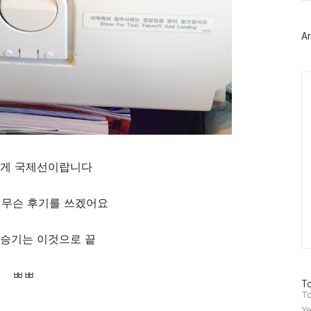
터
플
러
Ar
그
인
Ca
 이게 국제선이랍니다
 무슨 후기를 쓰겠어요
승기는 이것으로 끝
ㅃㅃ
방
To
문
To
자
Ye