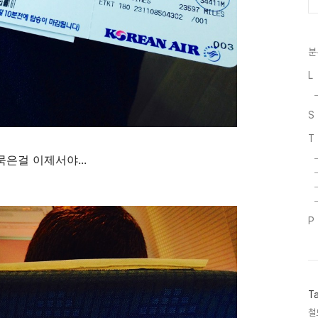
분
L
S
T
묵은걸 이제서야...
P
T
철