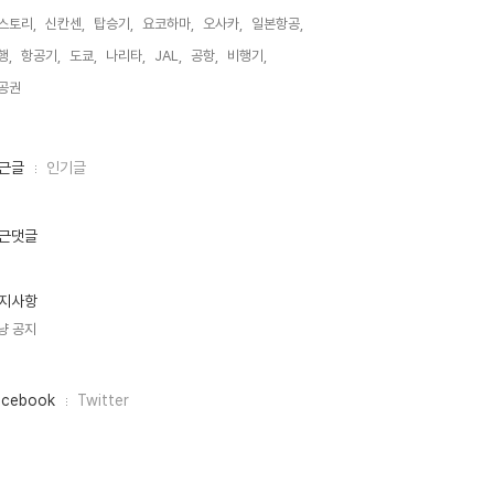
스토리,
신칸센,
탑승기,
요코하마,
오사카,
일본항공,
행,
항공기,
도쿄,
나리타,
JAL,
공항,
비행기,
공권,
근글
인기글
근댓글
지사항
냥 공지
acebook
Twitter