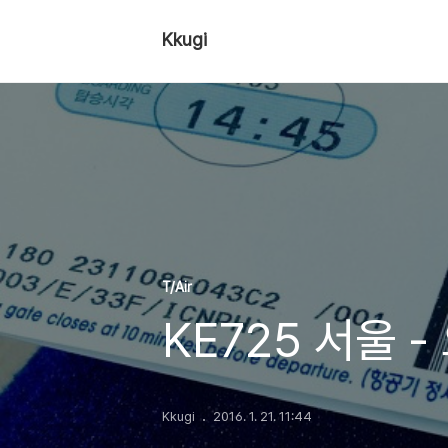
Kkugi
T/Air
KE725 서울 
Kkugi
2016. 1. 21. 11:44