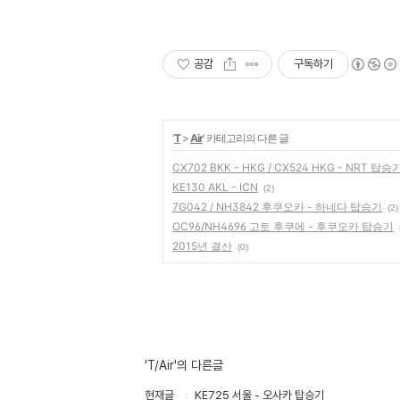
공감
구독하기
'
T
>
Air
' 카테고리의 다른 글
CX702 BKK - HKG / CX524 HKG - NRT 탑승
KE130 AKL - ICN
(2)
7G042 / NH3842 후쿠오카 - 하네다 탑승기
(2)
OC96/NH4696 고토 후쿠에 - 후쿠오카 탑승기
2015년 결산
(0)
'T/Air'의 다른글
현재글
KE725 서울 - 오사카 탑승기