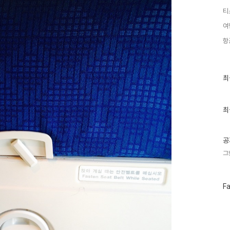
티
여
항
최
최
근
글
과
인
최
기
글
공
그
페
F
이
스
북
트
위